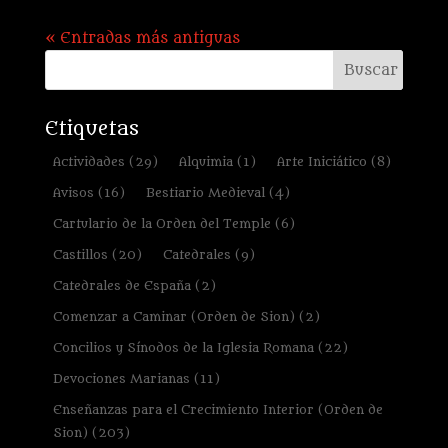
« Entradas más antiguas
Etiquetas
Actividades
(29)
Alquimia
(1)
Arte Iniciático
(8)
Avisos
(16)
Bestiario Medieval
(4)
Cartulario de la Orden del Temple
(6)
Castillos
(20)
Catedrales
(9)
Catedrales de España
(2)
Comenzar a Caminar (Orden de Sion)
(2)
Concilios y Sínodos de la Iglesia Romana
(22)
Devociones Marianas
(11)
Enseñanzas para el Crecimiento Interior (Orden de
Sion)
(203)