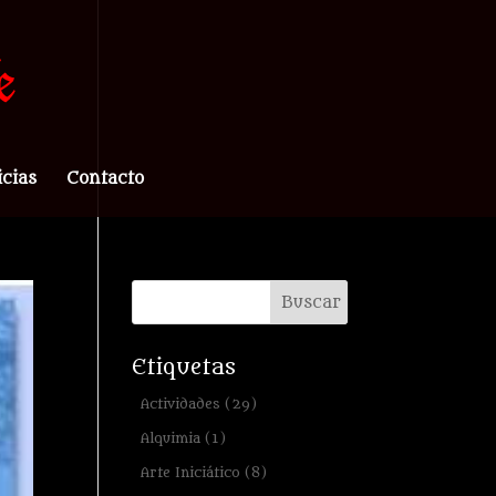
icias
Contacto
Etiquetas
Actividades
(29)
Alquimia
(1)
Arte Iniciático
(8)