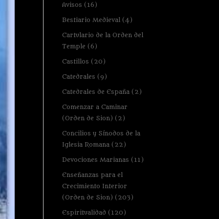
Avisos
(16)
Bestiario Medieval
(4)
Cartulario de la Orden del
Temple
(6)
Castillos
(20)
Catedrales
(9)
Catedrales de España
(2)
Comenzar a Caminar
(Orden de Sion)
(2)
Concilios y Sínodos de la
Iglesia Romana
(22)
Devociones Marianas
(11)
Enseñanzas para el
Crecimiento Interior
(Orden de Sion)
(203)
Espiritualidad
(120)