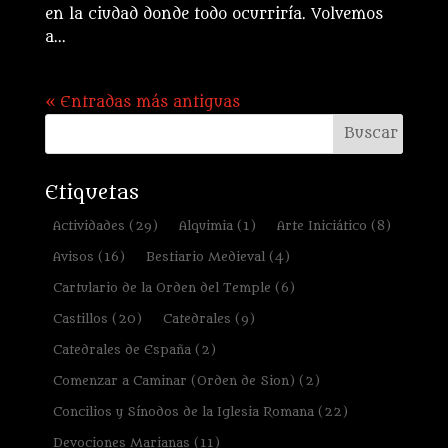
en la ciudad donde todo ocurriría. Volvemos
a...
« Entradas más antiguas
Etiquetas
Actividades
(29)
Alquimia
(1)
Arte Iniciático
(8)
Avisos
(16)
Bestiario Medieval
(4)
Cartulario de la Orden del Temple
(6)
Castillos
(20)
Catedrales
(9)
Catedrales de España
(2)
Comenzar a Caminar (Orden de Sion)
(2)
Concilios y Sínodos de la Iglesia Romana
(22)
Devociones Marianas
(11)