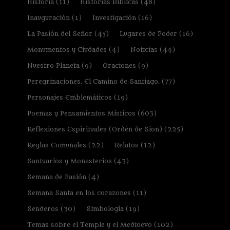
Historia
(11)
Historias Bíblicas
(48)
Inauguración
(1)
Investigación
(16)
La Pasión del Señor
(45)
Lugares de Poder
(16)
Monumentos y Ciudades
(4)
Noticias
(44)
Nuestro Planeta
(9)
Oraciones
(9)
Peregrinaciones. El Camino de Santiago.
(77)
Personajes Emblemáticos
(19)
Poemas y Pensamientos Místicos
(603)
Reflexiones Espirituales (Orden de Sion)
(225)
Reglas Comunales
(22)
Relatos
(12)
Santuarios y Monasterios
(43)
Semana de Pasión
(4)
Semana Santa en los corazones
(11)
Senderos
(30)
Simbología
(19)
Temas sobre el Temple y el Medioevo
(102)