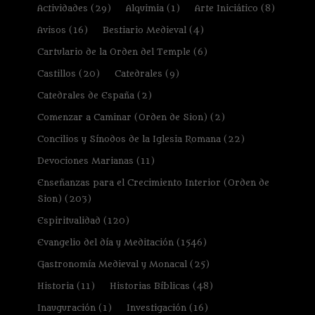
Actividades
(29)
Alquimia
(1)
Arte Iniciático
(8)
Avisos
(16)
Bestiario Medieval
(4)
Cartulario de la Orden del Temple
(6)
Castillos
(20)
Catedrales
(9)
Catedrales de España
(2)
Comenzar a Caminar (Orden de Sion)
(2)
Concilios y Sínodos de la Iglesia Romana
(22)
Devociones Marianas
(11)
Enseñanzas para el Crecimiento Interior (Orden de
Sion)
(203)
Espiritualidad
(120)
Evangelio del día y Meditación
(1546)
Gastronomía Medieval y Monacal
(25)
Historia
(11)
Historias Bíblicas
(48)
Inauguración
(1)
Investigación
(16)