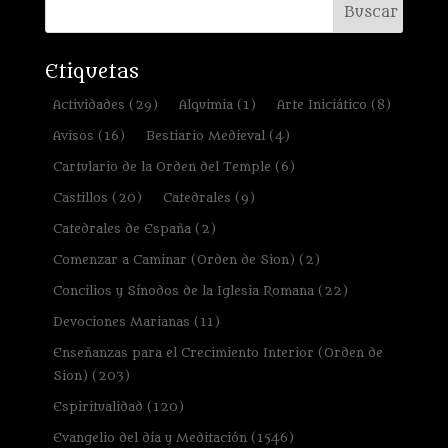
Etiquetas
Actividades
(29)
Alquimia
(1)
Arte Iniciático
(8)
Avisos
(16)
Bestiario Medieval
(4)
Cartulario de la Orden del Temple
(6)
Castillos
(20)
Catedrales
(9)
Catedrales de España
(2)
Comenzar a Caminar (Orden de Sion)
(2)
Concilios y Sínodos de la Iglesia Romana
(22)
Devociones Marianas
(11)
Enseñanzas para el Crecimiento Interior (Orden de
Sion)
(203)
Espiritualidad
(120)
Evangelio del día y Meditación
(1546)