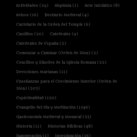
Actividades
(29)
Alquimia
(1)
Arte Iniciático
(8)
Avisos
(16)
Bestiario Medieval
(4)
Cartulario de la Orden del Temple
(6)
Castillos
(20)
Catedrales
(9)
Catedrales de España
(2)
Comenzar a Caminar (Orden de Sion)
(2)
Concilios y Sínodos de la Iglesia Romana
(22)
Devociones Marianas
(11)
Enseñanzas para el Crecimiento Interior (Orden de
Sion)
(203)
Espiritualidad
(120)
Evangelio del día y Meditación
(1546)
Gastronomía Medieval y Monacal
(25)
Historia
(11)
Historias Bíblicas
(48)
Inauguración
(1)
Investigación
(16)