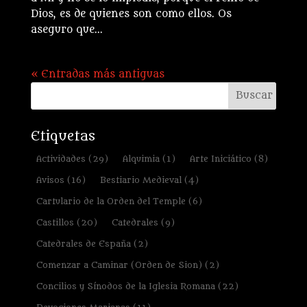
Dios, es de quienes son como ellos. Os
aseguro que...
« Entradas más antiguas
Etiquetas
Actividades
(29)
Alquimia
(1)
Arte Iniciático
(8)
Avisos
(16)
Bestiario Medieval
(4)
Cartulario de la Orden del Temple
(6)
Castillos
(20)
Catedrales
(9)
Catedrales de España
(2)
Comenzar a Caminar (Orden de Sion)
(2)
Concilios y Sínodos de la Iglesia Romana
(22)