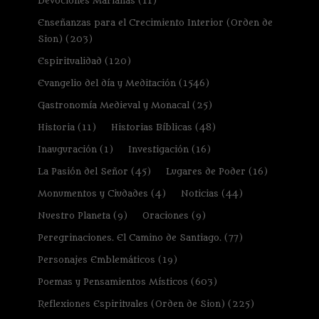
Devociones Marianas
(11)
Enseñanzas para el Crecimiento Interior (Orden de
Sion)
(203)
Espiritualidad
(120)
Evangelio del día y Meditación
(1546)
Gastronomía Medieval y Monacal
(25)
Historia
(11)
Historias Bíblicas
(48)
Inauguración
(1)
Investigación
(16)
La Pasión del Señor
(45)
Lugares de Poder
(16)
Monumentos y Ciudades
(4)
Noticias
(44)
Nuestro Planeta
(9)
Oraciones
(9)
Peregrinaciones. El Camino de Santiago.
(77)
Personajes Emblemáticos
(19)
Poemas y Pensamientos Místicos
(603)
Reflexiones Espirituales (Orden de Sion)
(225)