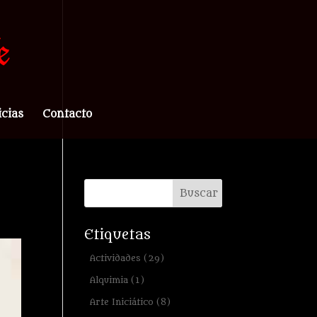
icias
Contacto
Etiquetas
Actividades
(29)
Alquimia
(1)
Arte Iniciático
(8)