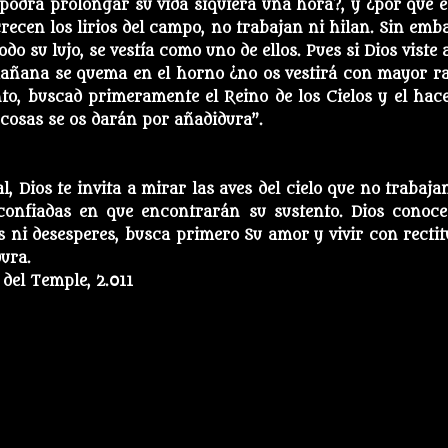
drá prolongar su vida siquiera una hora?, y ¿por qué e
ecen los lirios del campo, no trabajan ni hilan. Sin emb
do su lujo, se vestía como uno de ellos. Pues si Dios viste 
mañana se quema en el horno ¿no os vestirá con mayor r
anto, buscad primeramente el Reino de los Cielos y el hace
s cosas se os darán por añadidura”.
 Dios te invita a mirar las aves del cielo que no trabajan
confiadas en que encontrarán su sustento. Dios conoce
 ni desesperes, busca primero Su amor y vivir con rectit
dura.
del Temple, 2.011