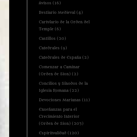
Avisos
(16)
Bestiario Medieval
(4)
Cartulario de la Orden del
Temple
(6)
Castillos
(20)
Catedrales
(9)
Catedrales de España
(2)
Comenzar a Caminar
(Orden de Sion)
(2)
Concilios y Sínodos de la
Iglesia Romana
(22)
Devociones Marianas
(11)
Enseñanzas para el
Crecimiento Interior
(Orden de Sion)
(203)
Espiritualidad
(120)