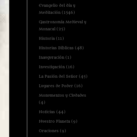
Evangelio del día y
Meditación
(1546)
Gastronomía Medieval y
Monacal
(25)
Historia
(11)
Historias Bíblicas
(48)
Inauguración
(1)
Investigación
(16)
La Pasión del Señor
(45)
Lugares de Poder
(16)
Monumentos y Ciudades
(4)
Noticias
(44)
Nuestro Planeta
(9)
Oraciones
(9)