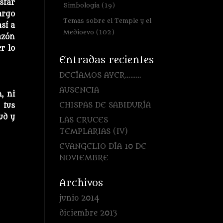
star
Simbología
(19)
argo
Temas sobre el Temple y el
así a
Medioevo
(102)
azón
r lo
Entradas recientes
DECÍAMOS AYER………
AUSENCIA
, ni
CHISPAS DE SABIDURÍA
 tus
ud y
LAS CRUCES
TEMPLARIAS (IV)
EVANGELIO DÍA 10 DE
NOVIEMBRE
Archivos
junio 2014
diciembre 2013