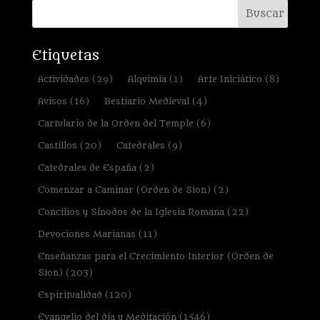
Etiquetas
Actividades
(29)
Alquimia
(1)
Arte Iniciático
(8)
Avisos
(16)
Bestiario Medieval
(4)
Cartulario de la Orden del Temple
(6)
Castillos
(20)
Catedrales
(9)
Catedrales de España
(2)
Comenzar a Caminar (Orden de Sion)
(2)
Concilios y Sínodos de la Iglesia Romana
(22)
Devociones Marianas
(11)
Enseñanzas para el Crecimiento Interior (Orden de
Sion)
(203)
Espiritualidad
(120)
Evangelio del día y Meditación
(1546)