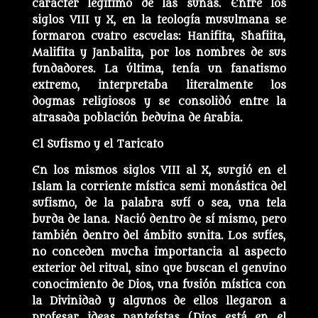
carácter legítimo de las sunas. Entre los
siglos VIII y X, en la teología musulmana se
formaron cuatro escuelas: Hanifita, Shafiita,
Malifita y Janbalita, por los nombres de sus
fundadores. La última, tenía un fanatismo
extremo, interpretaba literalmente los
dogmas religiosos y se consolidó entre la
atrasada población beduina de Arabia.
El Sufismo y el Taricato
En los mismos siglos VIII al X, surgió en el
Islam la corriente mística semi monástica del
sufismo, de la palabra sufí o sea, una tela
burda de lana. Nació dentro de sí mismo, pero
también dentro del ámbito sunita. Los sufíes,
no conceden mucha importancia al aspecto
exterior del ritual, sino que buscan el genuino
conocimiento de Dios, una fusión mística con
la Divinidad y algunos de ellos llegaron a
profesar ideas panteístas (Dios está en el