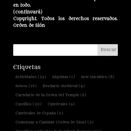
en todo.
(continuará)
Copyright. Todos los derechos reservados.
Orden de Sión
Etiquetas
Actividades
(29)
Alquimia
(1)
Arte Iniciático
(8)
Avisos
(16)
Bestiario Medieval
(4)
Cartulario de la Orden del Temple
(6)
Castillos
(20)
Catedrales
(9)
Catedrales de España
(2)
Comenzar a Caminar (Orden de Sion)
(2)