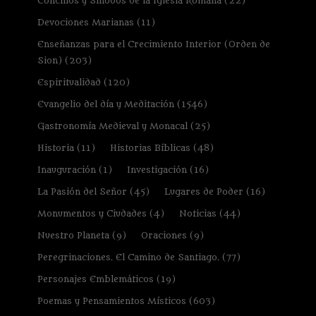
Concilios y Sínodos de la Iglesia Romana
(22)
Devociones Marianas
(11)
Enseñanzas para el Crecimiento Interior (Orden de
Sion)
(203)
Espiritualidad
(120)
Evangelio del día y Meditación
(1546)
Gastronomía Medieval y Monacal
(25)
Historia
(11)
Historias Bíblicas
(48)
Inauguración
(1)
Investigación
(16)
La Pasión del Señor
(45)
Lugares de Poder
(16)
Monumentos y Ciudades
(4)
Noticias
(44)
Nuestro Planeta
(9)
Oraciones
(9)
Peregrinaciones. El Camino de Santiago.
(77)
Personajes Emblemáticos
(19)
Poemas y Pensamientos Místicos
(603)