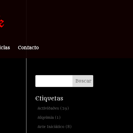
icias
Contacto
Etiquetas
Actividades
(29)
Alquimia
(1)
Arte Iniciático
(8)