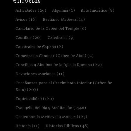
Etiquetas
Actividades
(29)
Alquimia
(1)
Arte Iniciático
(8)
Avisos
(16)
Bestiario Medieval
(4)
Cartulario de la Orden del Temple
(6)
Castillos
(20)
Catedrales
(9)
Catedrales de España
(2)
Comenzar a Caminar (Orden de Sion)
(2)
Concilios y Sínodos de la Iglesia Romana
(22)
Devociones Marianas
(11)
Enseñanzas para el Crecimiento Interior (Orden de
Sion)
(203)
Espiritualidad
(120)
Evangelio del día y Meditación
(1546)
Gastronomía Medieval y Monacal
(25)
Historia
(11)
Historias Bíblicas
(48)