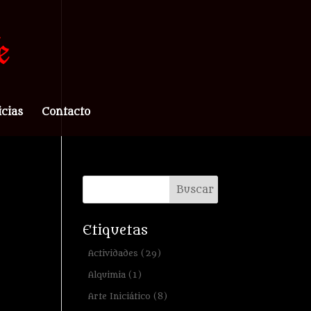
icias
Contacto
Etiquetas
Actividades
(29)
Alquimia
(1)
Arte Iniciático
(8)