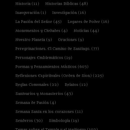
Historia
(11)
Historias Bíblicas
(48)
Inauguración
(1)
Investigación
(16)
La Pasión del Señor
(45)
Lugares de Poder
(16)
Monumentos y Ciudades
(4)
Noticias
(44)
Nuestro Planeta
(9)
Oraciones
(9)
Peregrinaciones. El Camino de Santiago.
(77)
Personajes Emblemáticos
(19)
Poemas y Pensamientos Místicos
(603)
Reflexiones Espirituales (Orden de Sion)
(225)
Reglas Comunales
(22)
Relatos
(12)
Santuarios y Monasterios
(43)
Semana de Pasión
(4)
Semana Santa en los corazones
(11)
Senderos
(30)
Simbología
(19)
Temas sobre el Temple y el Medioevo
(102)