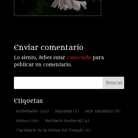
Enviar comentario
Lo siento, debes estar
conectado
para
publicar un comentario.
Etiquetas
Actividades
(29)
Alquimia
(1)
Arte Iniciático
(8)
Avisos
(16)
Bestiario Medieval
(4)
Cartulario de la Orden del Temple
(6)