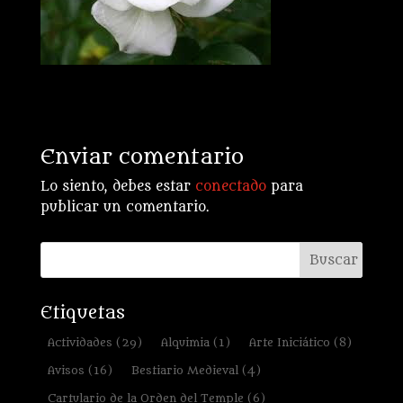
Enviar comentario
Lo siento, debes estar
conectado
para
publicar un comentario.
Etiquetas
Actividades
(29)
Alquimia
(1)
Arte Iniciático
(8)
Avisos
(16)
Bestiario Medieval
(4)
Cartulario de la Orden del Temple
(6)