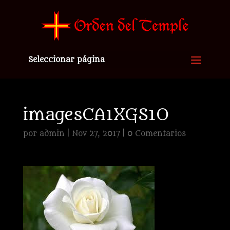
Seleccionar página
imagesCA1XGS1O
por
admin
|
Nov 27, 2017
|
0 Comentarios