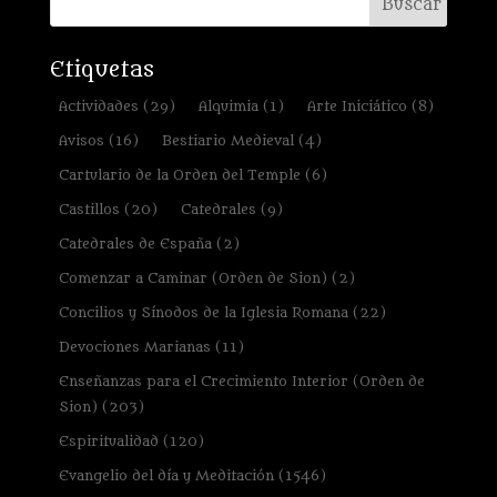
Etiquetas
Actividades
(29)
Alquimia
(1)
Arte Iniciático
(8)
Avisos
(16)
Bestiario Medieval
(4)
Cartulario de la Orden del Temple
(6)
Castillos
(20)
Catedrales
(9)
Catedrales de España
(2)
Comenzar a Caminar (Orden de Sion)
(2)
Concilios y Sínodos de la Iglesia Romana
(22)
Devociones Marianas
(11)
Enseñanzas para el Crecimiento Interior (Orden de
Sion)
(203)
Espiritualidad
(120)
Evangelio del día y Meditación
(1546)