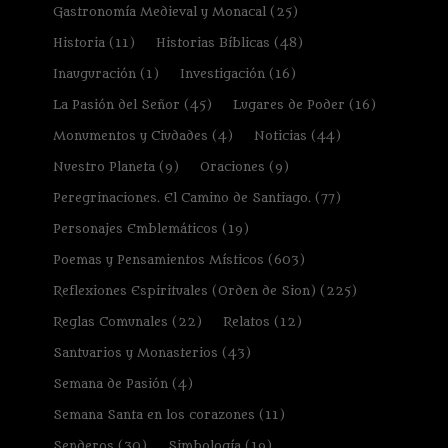
Gastronomía Medieval y Monacal
(25)
Historia
(11)
Historias Bíblicas
(48)
Inauguración
(1)
Investigación
(16)
La Pasión del Señor
(45)
Lugares de Poder
(16)
Monumentos y Ciudades
(4)
Noticias
(44)
Nuestro Planeta
(9)
Oraciones
(9)
Peregrinaciones. El Camino de Santiago.
(77)
Personajes Emblemáticos
(19)
Poemas y Pensamientos Místicos
(603)
Reflexiones Espirituales (Orden de Sion)
(225)
Reglas Comunales
(22)
Relatos
(12)
Santuarios y Monasterios
(43)
Semana de Pasión
(4)
Semana Santa en los corazones
(11)
Senderos
(30)
Simbología
(19)