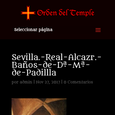
Seleccionar página
Sevilla.-Real-Alcazr.-
Baños-de-Dª-Mª-
de-Padillla
por
admin
|
Nov 27, 2017
|
0 Comentarios