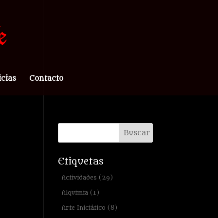
icias
Contacto
Etiquetas
Actividades
(29)
Alquimia
(1)
Arte Iniciático
(8)