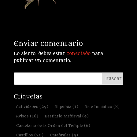
Enviar comentario
Lo siento, debes estar
conectado
para
publicar un comentario.
Etiquetas
Actividades
(29)
Alquimia
(1)
Arte Iniciático
(8)
Avisos
(16)
Bestiario Medieval
(4)
Cartulario de la Orden del Temple
(6)
Castillos
(20)
Catedrales
(9)