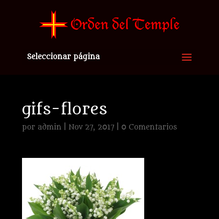
Seleccionar página
gifs-flores
por
admin
|
Nov 27, 2017
|
0 Comentarios