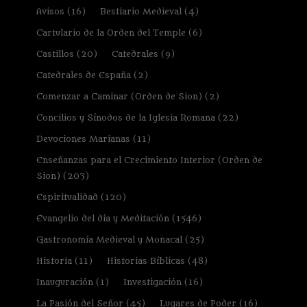
Avisos
(16)
Bestiario Medieval
(4)
Cartulario de la Orden del Temple
(6)
Castillos
(20)
Catedrales
(9)
Catedrales de España
(2)
Comenzar a Caminar (Orden de Sion)
(2)
Concilios y Sínodos de la Iglesia Romana
(22)
Devociones Marianas
(11)
Enseñanzas para el Crecimiento Interior (Orden de
Sion)
(203)
Espiritualidad
(120)
Evangelio del día y Meditación
(1546)
Gastronomía Medieval y Monacal
(25)
Historia
(11)
Historias Bíblicas
(48)
Inauguración
(1)
Investigación
(16)
La Pasión del Señor
(45)
Lugares de Poder
(16)