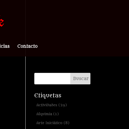
icias
Contacto
Etiquetas
Actividades
(29)
Alquimia
(1)
Arte Iniciático
(8)