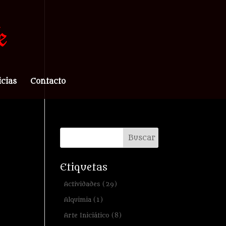
icias
Contacto
Etiquetas
Actividades
(29)
Alquimia
(1)
Arte Iniciático
(8)