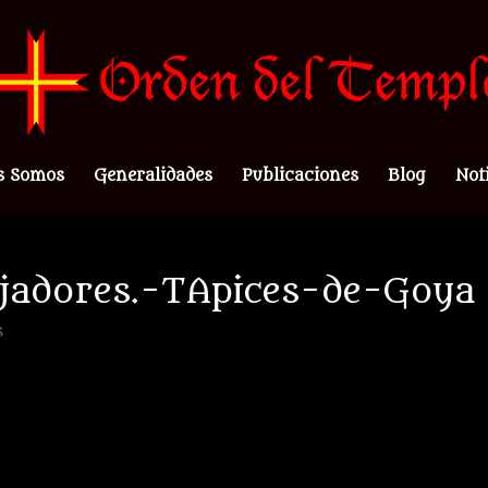
s Somos
Generalidades
Publicaciones
Blog
Not
jadores.-TApices-de-Goya
s