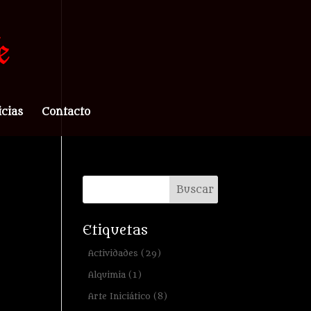
icias
Contacto
Etiquetas
Actividades
(29)
Alquimia
(1)
Arte Iniciático
(8)