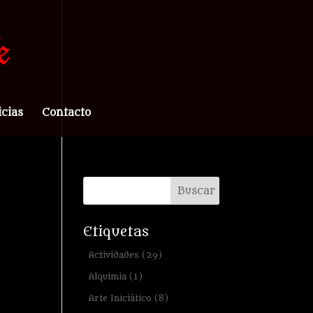
icias
Contacto
Etiquetas
Actividades
(29)
Alquimia
(1)
Arte Iniciático
(8)