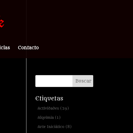
icias
Contacto
Etiquetas
Actividades
(29)
Alquimia
(1)
Arte Iniciático
(8)