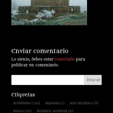
Enviar comentario
Lo siento, debes estar
conectado
para
publicar un comentario.
Etiquetas
Actividades
(29)
Alquimia
(1)
Arte Iniciático
(8)
Avisos
(16)
Bestiario Medieval
(4)