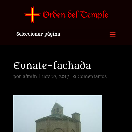
Seleccionar página
Eunate-fachada
por
admin
|
Nov 27, 2017
|
0 Comentarios