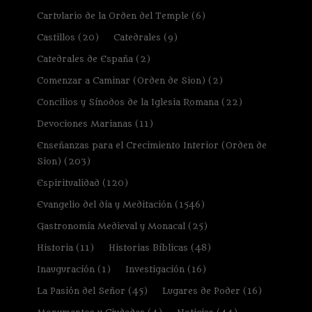
Cartulario de la Orden del Temple
(6)
Castillos
(20)
Catedrales
(9)
Catedrales de España
(2)
Comenzar a Caminar (Orden de Sion)
(2)
Concilios y Sínodos de la Iglesia Romana
(22)
Devociones Marianas
(11)
Enseñanzas para el Crecimiento Interior (Orden de
Sion)
(203)
Espiritualidad
(120)
Evangelio del día y Meditación
(1546)
Gastronomía Medieval y Monacal
(25)
Historia
(11)
Historias Bíblicas
(48)
Inauguración
(1)
Investigación
(16)
La Pasión del Señor
(45)
Lugares de Poder
(16)