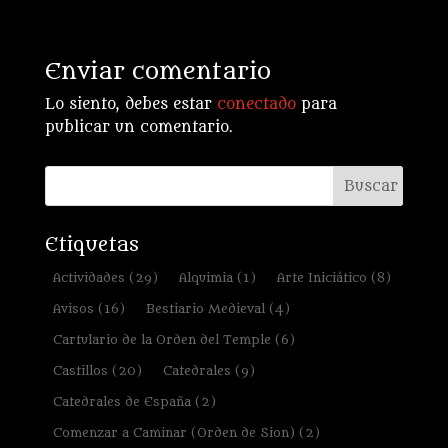
Enviar comentario
Lo siento, debes estar
conectado
para
publicar un comentario.
Etiquetas
Actividades
(29)
Alquimia
(1)
Arte Iniciático
(8)
Avisos
(16)
Bestiario Medieval
(4)
Cartulario de la Orden del Temple
(6)
Castillos
(20)
Catedrales
(9)
Catedrales de España
(2)
Comenzar a Caminar (Orden de Sion)
(2)