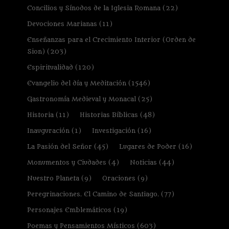
Concilios y Sínodos de la Iglesia Romana
(22)
Devociones Marianas
(11)
Enseñanzas para el Crecimiento Interior (Orden de
Sion)
(203)
Espiritualidad
(120)
Evangelio del día y Meditación
(1546)
Gastronomía Medieval y Monacal
(25)
Historia
(11)
Historias Bíblicas
(48)
Inauguración
(1)
Investigación
(16)
La Pasión del Señor
(45)
Lugares de Poder
(16)
Monumentos y Ciudades
(4)
Noticias
(44)
Nuestro Planeta
(9)
Oraciones
(9)
Peregrinaciones. El Camino de Santiago.
(77)
Personajes Emblemáticos
(19)
Poemas y Pensamientos Místicos
(603)