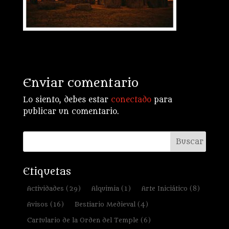
Enviar comentario
Lo siento, debes estar
conectado
para
publicar un comentario.
Etiquetas
Actividades
(29)
Alquimia
(1)
Arte Iniciático
(8)
Avisos
(16)
Bestiario Medieval
(4)
Cartulario de la Orden del Temple
(6)