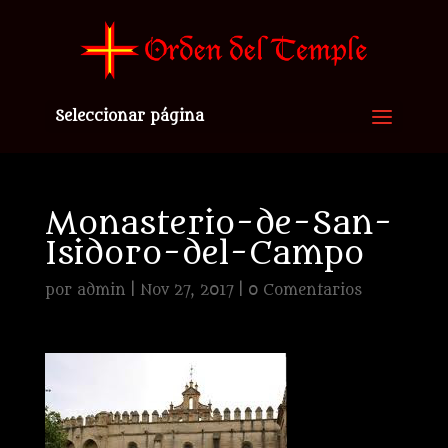
Seleccionar página
Monasterio-de-San-
Isidoro-del-Campo
por
admin
|
Nov 27, 2017
|
0 Comentarios