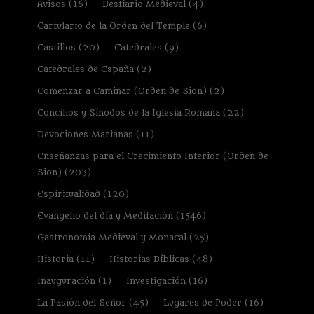
Avisos
(16)
Bestiario Medieval
(4)
Cartulario de la Orden del Temple
(6)
Castillos
(20)
Catedrales
(9)
Catedrales de España
(2)
Comenzar a Caminar (Orden de Sion)
(2)
Concilios y Sínodos de la Iglesia Romana
(22)
Devociones Marianas
(11)
Enseñanzas para el Crecimiento Interior (Orden de
Sion)
(203)
Espiritualidad
(120)
Evangelio del día y Meditación
(1546)
Gastronomía Medieval y Monacal
(25)
Historia
(11)
Historias Bíblicas
(48)
Inauguración
(1)
Investigación
(16)
La Pasión del Señor
(45)
Lugares de Poder
(16)