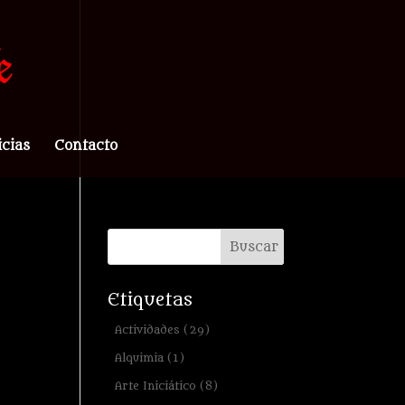
icias
Contacto
Etiquetas
Actividades
(29)
Alquimia
(1)
Arte Iniciático
(8)