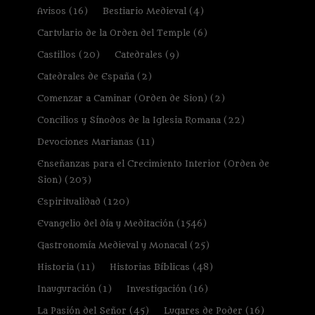
Avisos
(16)
Bestiario Medieval
(4)
Cartulario de la Orden del Temple
(6)
Castillos
(20)
Catedrales
(9)
Catedrales de España
(2)
Comenzar a Caminar (Orden de Sion)
(2)
Concilios y Sínodos de la Iglesia Romana
(22)
Devociones Marianas
(11)
Enseñanzas para el Crecimiento Interior (Orden de
Sion)
(203)
Espiritualidad
(120)
Evangelio del día y Meditación
(1546)
Gastronomía Medieval y Monacal
(25)
Historia
(11)
Historias Bíblicas
(48)
Inauguración
(1)
Investigación
(16)
La Pasión del Señor
(45)
Lugares de Poder
(16)