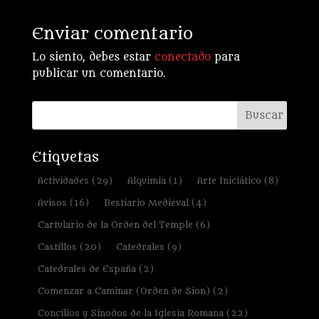
Enviar comentario
Lo siento, debes estar
conectado
para
publicar un comentario.
Etiquetas
Actividades
(29)
Alquimia
(1)
Arte Iniciático
(8)
Avisos
(16)
Bestiario Medieval
(4)
Cartulario de la Orden del Temple
(6)
Castillos
(20)
Catedrales
(9)
Catedrales de España
(2)
Comenzar a Caminar (Orden de Sion)
(2)
Concilios y Sínodos de la Iglesia Romana
(22)