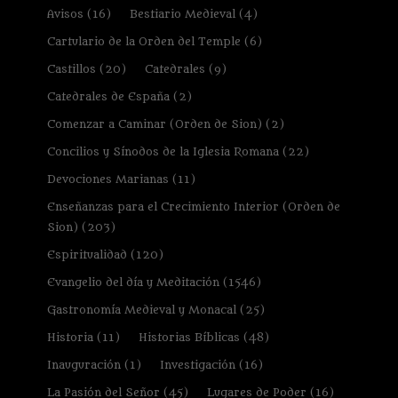
Avisos
(16)
Bestiario Medieval
(4)
Cartulario de la Orden del Temple
(6)
Castillos
(20)
Catedrales
(9)
Catedrales de España
(2)
Comenzar a Caminar (Orden de Sion)
(2)
Concilios y Sínodos de la Iglesia Romana
(22)
Devociones Marianas
(11)
Enseñanzas para el Crecimiento Interior (Orden de
Sion)
(203)
Espiritualidad
(120)
Evangelio del día y Meditación
(1546)
Gastronomía Medieval y Monacal
(25)
Historia
(11)
Historias Bíblicas
(48)
Inauguración
(1)
Investigación
(16)
La Pasión del Señor
(45)
Lugares de Poder
(16)