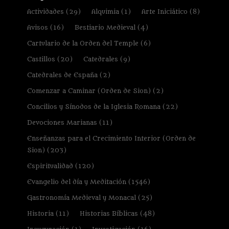
Actividades
(29)
Alquimia
(1)
Arte Iniciático
(8)
Avisos
(16)
Bestiario Medieval
(4)
Cartulario de la Orden del Temple
(6)
Castillos
(20)
Catedrales
(9)
Catedrales de España
(2)
Comenzar a Caminar (Orden de Sion)
(2)
Concilios y Sínodos de la Iglesia Romana
(22)
Devociones Marianas
(11)
Enseñanzas para el Crecimiento Interior (Orden de
Sion)
(203)
Espiritualidad
(120)
Evangelio del día y Meditación
(1546)
Gastronomía Medieval y Monacal
(25)
Historia
(11)
Historias Bíblicas
(48)