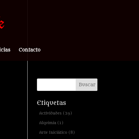
icias
Contacto
Etiquetas
Actividades
(29)
Alquimia
(1)
Arte Iniciático
(8)