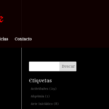
icias
Contacto
Etiquetas
Actividades
(29)
Alquimia
(1)
Arte Iniciático
(8)