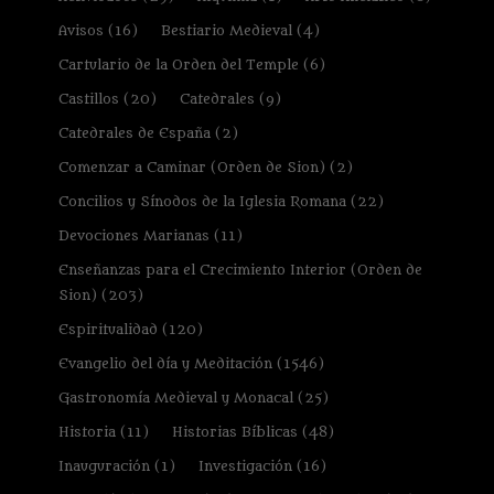
Avisos
(16)
Bestiario Medieval
(4)
Cartulario de la Orden del Temple
(6)
Castillos
(20)
Catedrales
(9)
Catedrales de España
(2)
Comenzar a Caminar (Orden de Sion)
(2)
Concilios y Sínodos de la Iglesia Romana
(22)
Devociones Marianas
(11)
Enseñanzas para el Crecimiento Interior (Orden de
Sion)
(203)
Espiritualidad
(120)
Evangelio del día y Meditación
(1546)
Gastronomía Medieval y Monacal
(25)
Historia
(11)
Historias Bíblicas
(48)
Inauguración
(1)
Investigación
(16)