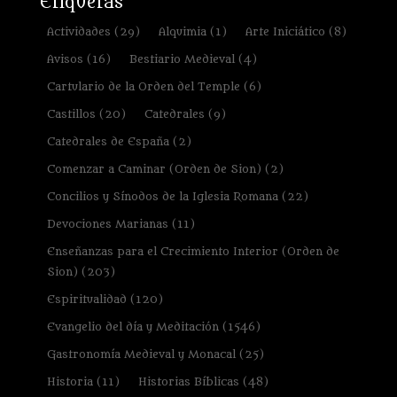
Etiquetas
Actividades
(29)
Alquimia
(1)
Arte Iniciático
(8)
Avisos
(16)
Bestiario Medieval
(4)
Cartulario de la Orden del Temple
(6)
Castillos
(20)
Catedrales
(9)
Catedrales de España
(2)
Comenzar a Caminar (Orden de Sion)
(2)
Concilios y Sínodos de la Iglesia Romana
(22)
Devociones Marianas
(11)
Enseñanzas para el Crecimiento Interior (Orden de
Sion)
(203)
Espiritualidad
(120)
Evangelio del día y Meditación
(1546)
Gastronomía Medieval y Monacal
(25)
Historia
(11)
Historias Bíblicas
(48)