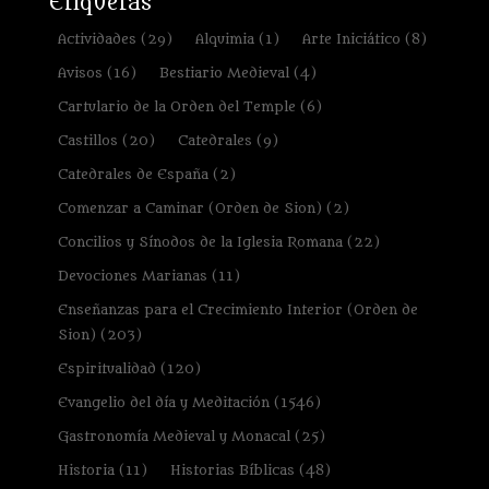
Etiquetas
Actividades
(29)
Alquimia
(1)
Arte Iniciático
(8)
Avisos
(16)
Bestiario Medieval
(4)
Cartulario de la Orden del Temple
(6)
Castillos
(20)
Catedrales
(9)
Catedrales de España
(2)
Comenzar a Caminar (Orden de Sion)
(2)
Concilios y Sínodos de la Iglesia Romana
(22)
Devociones Marianas
(11)
Enseñanzas para el Crecimiento Interior (Orden de
Sion)
(203)
Espiritualidad
(120)
Evangelio del día y Meditación
(1546)
Gastronomía Medieval y Monacal
(25)
Historia
(11)
Historias Bíblicas
(48)