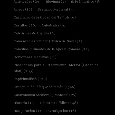
Actividades
(29)
Alquimia
(1)
Arte Iniciático
(8)
Avisos
(16)
Bestiario Medieval
(4)
Cartulario de la Orden del Temple
(6)
Castillos
(20)
Catedrales
(9)
Catedrales de España
(2)
Comenzar a Caminar (Orden de Sion)
(2)
Concilios y Sínodos de la Iglesia Romana
(22)
Devociones Marianas
(11)
Enseñanzas para el Crecimiento Interior (Orden de
Sion)
(203)
Espiritualidad
(120)
Evangelio del día y Meditación
(1546)
Gastronomía Medieval y Monacal
(25)
Historia
(11)
Historias Bíblicas
(48)
Inauguración
(1)
Investigación
(16)