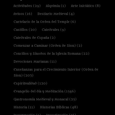
Actividades
(29)
Alquimia
(1)
Arte Iniciático
(8)
Avisos
(16)
Bestiario Medieval
(4)
Cartulario de la Orden del Temple
(6)
Castillos
(20)
Catedrales
(9)
Catedrales de España
(2)
Comenzar a Caminar (Orden de Sion)
(2)
Concilios y Sínodos de la Iglesia Romana
(22)
Devociones Marianas
(11)
Enseñanzas para el Crecimiento Interior (Orden de
Sion)
(203)
Espiritualidad
(120)
Evangelio del día y Meditación
(1546)
Gastronomía Medieval y Monacal
(25)
Historia
(11)
Historias Bíblicas
(48)