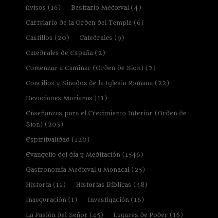
Avisos
(16)
Bestiario Medieval
(4)
Cartulario de la Orden del Temple
(6)
Castillos
(20)
Catedrales
(9)
Catedrales de España
(2)
Comenzar a Caminar (Orden de Sion)
(2)
Concilios y Sínodos de la Iglesia Romana
(22)
Devociones Marianas
(11)
Enseñanzas para el Crecimiento Interior (Orden de
Sion)
(203)
Espiritualidad
(120)
Evangelio del día y Meditación
(1546)
Gastronomía Medieval y Monacal
(25)
Historia
(11)
Historias Bíblicas
(48)
Inauguración
(1)
Investigación
(16)
La Pasión del Señor
(45)
Lugares de Poder
(16)