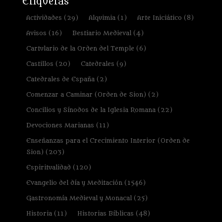
Etiquetas
Actividades
(29)
Alquimia
(1)
Arte Iniciático
(8)
Avisos
(16)
Bestiario Medieval
(4)
Cartulario de la Orden del Temple
(6)
Castillos
(20)
Catedrales
(9)
Catedrales de España
(2)
Comenzar a Caminar (Orden de Sion)
(2)
Concilios y Sínodos de la Iglesia Romana
(22)
Devociones Marianas
(11)
Enseñanzas para el Crecimiento Interior (Orden de
Sion)
(203)
Espiritualidad
(120)
Evangelio del día y Meditación
(1546)
Gastronomía Medieval y Monacal
(25)
Historia
(11)
Historias Bíblicas
(48)