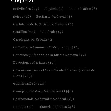
Etiquetas
Actividades
(29)
Alquimia
(1)
Arte Iniciático
(8)
Avisos
(16)
Bestiario Medieval
(4)
Cartulario de la Orden del Temple
(6)
Castillos
(20)
Catedrales
(9)
Catedrales de España
(2)
Comenzar a Caminar (Orden de Sion)
(2)
Concilios y Sínodos de la Iglesia Romana
(22)
Devociones Marianas
(11)
Enseñanzas para el Crecimiento Interior (Orden de
Sion)
(203)
Espiritualidad
(120)
Evangelio del día y Meditación
(1546)
Gastronomía Medieval y Monacal
(25)
Historia
(11)
Historias Bíblicas
(48)