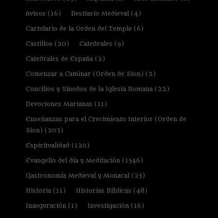
Avisos
(16)
Bestiario Medieval
(4)
Cartulario de la Orden del Temple
(6)
Castillos
(20)
Catedrales
(9)
Catedrales de España
(2)
Comenzar a Caminar (Orden de Sion)
(2)
Concilios y Sínodos de la Iglesia Romana
(22)
Devociones Marianas
(11)
Enseñanzas para el Crecimiento Interior (Orden de
Sion)
(203)
Espiritualidad
(120)
Evangelio del día y Meditación
(1546)
Gastronomía Medieval y Monacal
(25)
Historia
(11)
Historias Bíblicas
(48)
Inauguración
(1)
Investigación
(16)