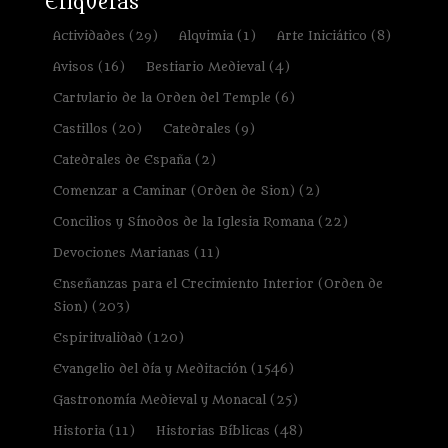
Etiquetas
Actividades
(29)
Alquimia
(1)
Arte Iniciático
(8)
Avisos
(16)
Bestiario Medieval
(4)
Cartulario de la Orden del Temple
(6)
Castillos
(20)
Catedrales
(9)
Catedrales de España
(2)
Comenzar a Caminar (Orden de Sion)
(2)
Concilios y Sínodos de la Iglesia Romana
(22)
Devociones Marianas
(11)
Enseñanzas para el Crecimiento Interior (Orden de
Sion)
(203)
Espiritualidad
(120)
Evangelio del día y Meditación
(1546)
Gastronomía Medieval y Monacal
(25)
Historia
(11)
Historias Bíblicas
(48)