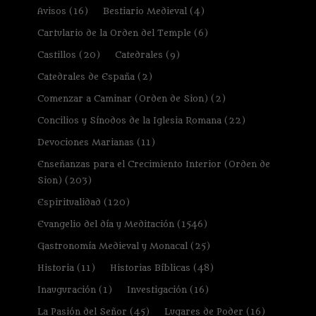
Avisos
(16)
Bestiario Medieval
(4)
Cartulario de la Orden del Temple
(6)
Castillos
(20)
Catedrales
(9)
Catedrales de España
(2)
Comenzar a Caminar (Orden de Sion)
(2)
Concilios y Sínodos de la Iglesia Romana
(22)
Devociones Marianas
(11)
Enseñanzas para el Crecimiento Interior (Orden de
Sion)
(203)
Espiritualidad
(120)
Evangelio del día y Meditación
(1546)
Gastronomía Medieval y Monacal
(25)
Historia
(11)
Historias Bíblicas
(48)
Inauguración
(1)
Investigación
(16)
La Pasión del Señor
(45)
Lugares de Poder
(16)