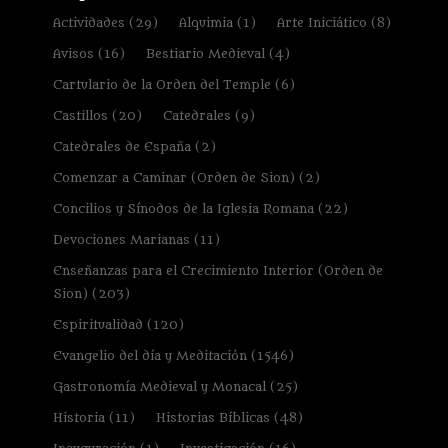
Actividades
(29)
Alquimia
(1)
Arte Iniciático
(8)
Avisos
(16)
Bestiario Medieval
(4)
Cartulario de la Orden del Temple
(6)
Castillos
(20)
Catedrales
(9)
Catedrales de España
(2)
Comenzar a Caminar (Orden de Sion)
(2)
Concilios y Sínodos de la Iglesia Romana
(22)
Devociones Marianas
(11)
Enseñanzas para el Crecimiento Interior (Orden de
Sion)
(203)
Espiritualidad
(120)
Evangelio del día y Meditación
(1546)
Gastronomía Medieval y Monacal
(25)
Historia
(11)
Historias Bíblicas
(48)