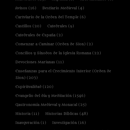
Avisos
(16)
Bestiario Medieval
(4)
Cartulario de la Orden del Temple
(6)
Castillos
(20)
Catedrales
(9)
Catedrales de España
(2)
Comenzar a Caminar (Orden de Sion)
(2)
Concilios y Sínodos de la Iglesia Romana
(22)
Devociones Marianas
(11)
Enseñanzas para el Crecimiento Interior (Orden de
Sion)
(203)
Espiritualidad
(120)
Evangelio del día y Meditación
(1546)
Gastronomía Medieval y Monacal
(25)
Historia
(11)
Historias Bíblicas
(48)
Inauguración
(1)
Investigación
(16)